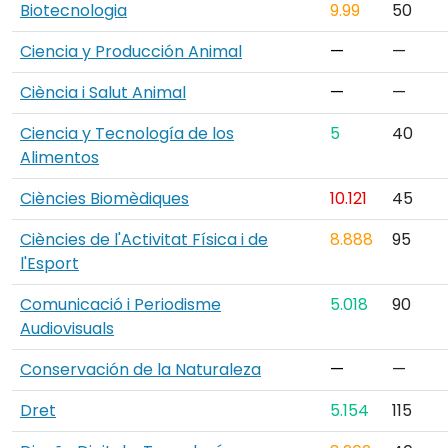
Biotecnologia
9.99
50
Ciencia y Producción Animal
—
—
Ciència i Salut Animal
—
—
Ciencia y Tecnología de los
5
40
Alimentos
Ciències Biomèdiques
10.121
45
Ciències de l'Activitat Física i de
8.888
95
l'Esport
Comunicació i Periodisme
5.018
90
Audiovisuals
Conservación de la Naturaleza
—
—
Dret
5.154
115