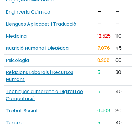
Enginyeria Química
—
—
Llengües Aplicades i Traducció
—
—
Medicina
12.525
110
Nutrició Humana i Dietètica
7.076
45
Psicologia
8.268
60
Relacions Laborals i Recursos
5
30
Humans
Tècniques d'Interacció Digital i de
5
40
Computació
Treball Social
6.408
80
Turisme
5
40