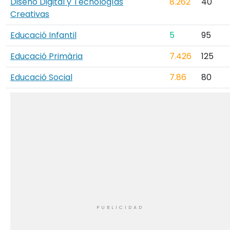
Diseño Digital y Tecnologías
8.262
40
Creativas
Educació Infantil
5
95
Educació Primària
7.426
125
Educació Social
7.86
80