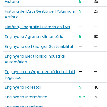
Història
5
35
Història de l'Art i Gestió de l'Patrimoni
5
25
Artístic
Història, Geografia i Història de l'Art
—
—
Enginyeria Agrària i Alimentària
5
60
Enginyeria de l'Energia i Sostenibilitat
—
—
Enginyeria Electrònica Industrial i
—
—
Automàtica
Enginyeria en Organització Industrial i
—
—
Logística
Enginyeria Forestal
5
40
Enginyeria Informàtica
5.29
70
Enginyeria Mecànica
—
—