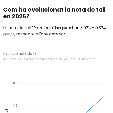
Com ha evolucionat la nota de tall
en 2026?
La nota de tall "Psicologia"
ha pujat
un 3.92% - 0.324
punts, respecte a l'any anterior.
Evolució nota de tall
Aquesta és l'evolució de la nota de tall de l'grau: Psicologia
8.4
8.2