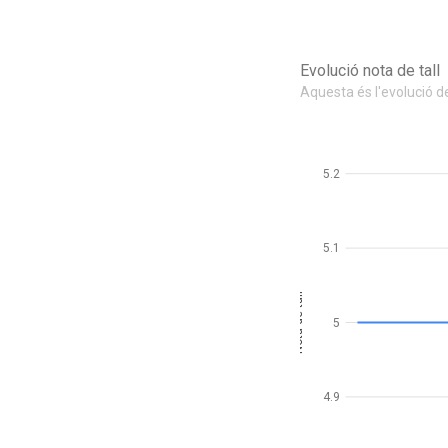
Evolució nota de tall
Aquesta és l'evolució de 
5.2
5.1
Nota de tall
5
4.9