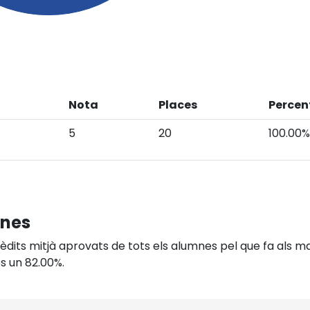
Nota
Places
Percen
5
20
100.00%
mnes
dits mitjà aprovats de tots els alumnes pel que fa als mat
és un 82.00%.