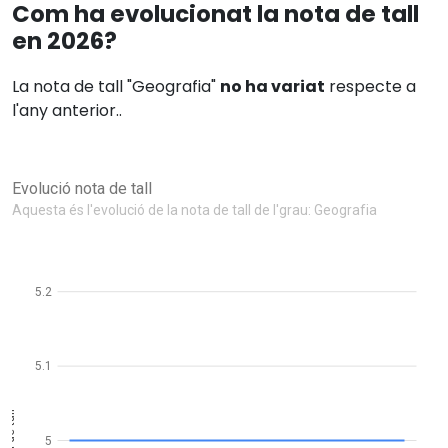
Com ha evolucionat la nota de tall
en 2026?
La nota de tall "Geografia"
no ha variat
respecte a
l'any anterior..
Evolució nota de tall
Aquesta és l'evolució de la nota de tall de l'grau: Geografia
5.2
5.1
Nota de tall
5