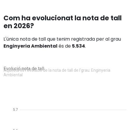
Com ha evolucionat la nota de tall
en 2026?
L'única nota de tall que tenim registrada per al grau
Enginyeria Ambiental
és de
5.534
.
Evolució nota de tall
Aquesta és l'evolució de la nota de tall de l'grau: Enginyeria
Ambiental
5.7