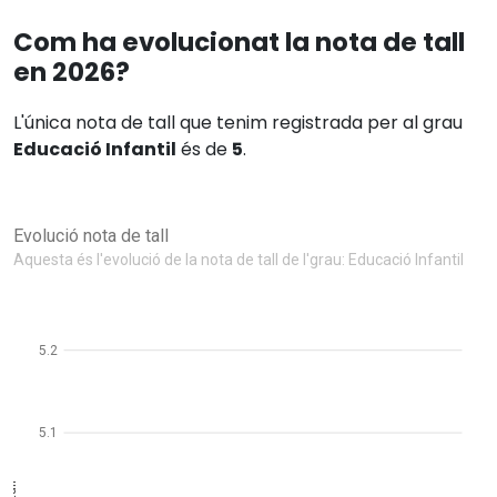
Com ha evolucionat la nota de tall
en 2026?
L'única nota de tall que tenim registrada per al grau
Educació Infantil
és de
5
.
Evolució nota de tall
Aquesta és l'evolució de la nota de tall de l'grau: Educació Infantil
5.2
5.1