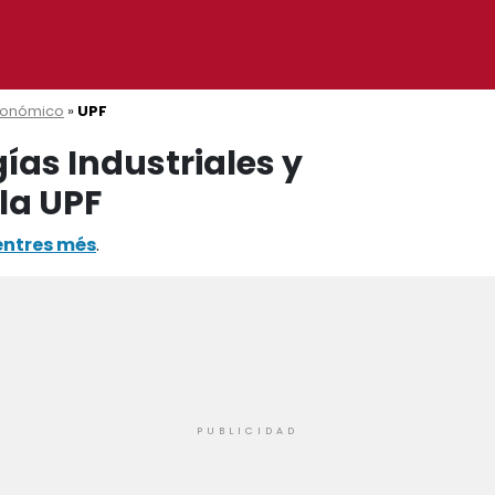
Económico
»
UPF
gías Industriales y
la UPF
entres més
.