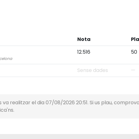
Nota
Pl
12.516
50
rcelona
Sense dades
—
 va realitzar el dia 07/08/2026 20:51. Si us plau, comprova l
ca'ns.