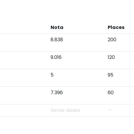
Nota
Places
8.838
200
9.016
120
5
95
7.396
60
Sense dades
—