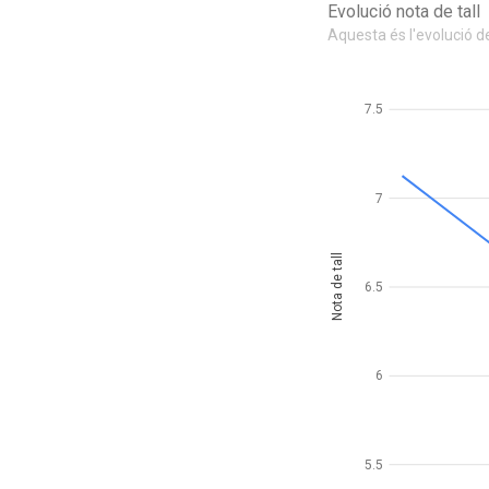
Evolució nota de tall
Aquesta és l'evolució de
7.5
7
Nota de tall
6.5
6
5.5