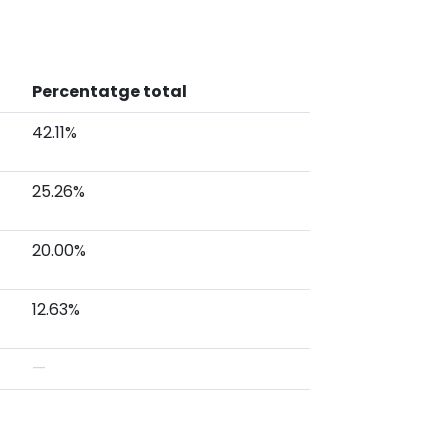
Percentatge total
42.11%
25.26%
20.00%
12.63%
—