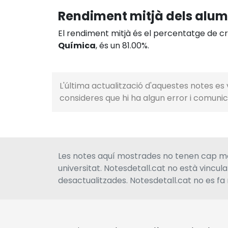
Rendiment mitjà dels alu
El rendiment mitjà és el percentatge de crè
Química
, és un 81.00%.
L'última actualització d'aquestes notes es v
consideres que hi ha algun error i comunic
Les notes aquí mostrades no tenen cap men
universitat. Notesdetall.cat no està vincul
desactualitzades. Notesdetall.cat no es fa 