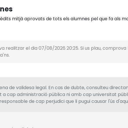
mnes
dits mitjà aprovats de tots els alumnes pel que fa als mat
a realitzar el dia 07/08/2026 20:25. Si us plau, comprova la
a'ns.
a de validesa legal. En cas de dubte, consulteu directa
at a cap administració pública ni amb cap universitat púb
responsable de cap perjudici que li pugui causar l'ús d'aq