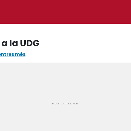
 a la UDG
entres més
.