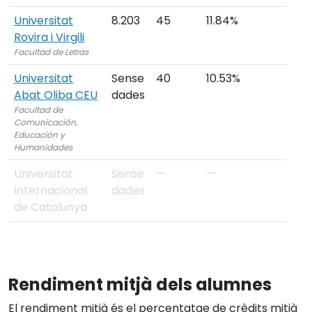
Universitat
8.203
45
11.84%
Rovira i Virgili
Facultad de Letras
Universitat
Sense
40
10.53%
Abat Oliba CEU
dades
Facultad de
Comunicación,
Educación y
Humanidades
Universitat
Sense
—
—
Internacional
dades
de Catalunya
Rendiment mitjà dels alumnes
El rendiment mitjà és el percentatge de crèdits mitjà