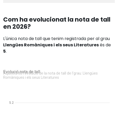
Com ha evolucionat la nota de tall
en 2026?
L'única nota de tall que tenim registrada per al grau
Llengües Romàniques i els seus Literatures
és de
5
.
Evolució nota de tall
Aquesta és l'evolució de la nota de tall de l'grau: Llengües
Romàniques i els seus Literatures
5.2