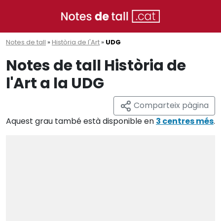
Notes de tall
»
Història de l'Art
»
UDG
Notes de tall Història de
l'Art a la UDG
Comparteix pàgina
Aquest grau també està disponible en
3 centres més
.