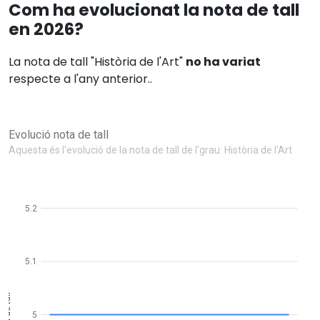
Com ha evolucionat la nota de tall
en 2026?
La nota de tall "Història de l'Art"
no ha variat
respecte a l'any anterior..
Evolució nota de tall
Aquesta és l'evolució de la nota de tall de l'grau: Història de l'Art
5.2
5.1
Nota de tall
5