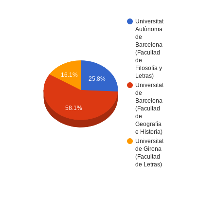
Universitat
Autònoma
de
Barcelona
(Facultad
de
Filosofía y
16.1%
Letras)
25.8%
Universitat
de
Barcelona
58.1%
(Facultad
de
Geografía
e Historia)
Universitat
de Girona
(Facultad
de Letras)