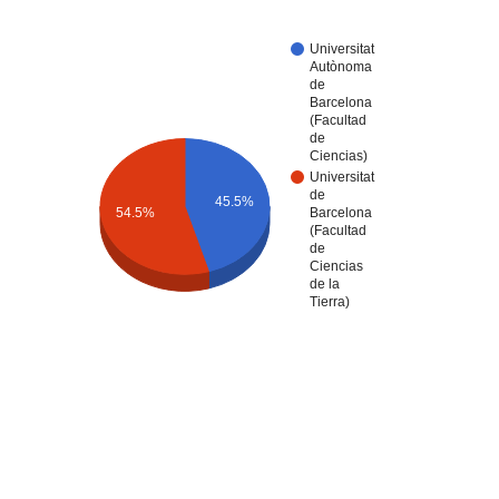
Universitat
Autònoma
de
Barcelona
(Facultad
de
Ciencias)
Universitat
de
45.5%
54.5%
Barcelona
(Facultad
de
Ciencias
de la
Tierra)