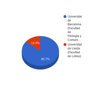
Universitat
de
Barcelona
(Facultad
de
Filología y
Comuni…
14.3%
Universitat
de Lleida
(Facultad
de Letras)
85.7%