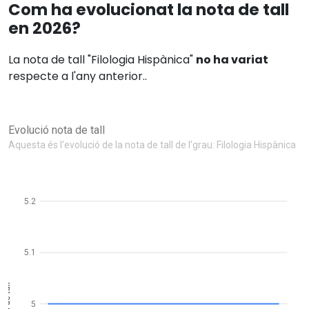
Com ha evolucionat la nota de tall
en 2026?
La nota de tall "Filologia Hispànica"
no ha variat
respecte a l'any anterior..
Evolució nota de tall
Aquesta és l'evolució de la nota de tall de l'grau: Filologia Hispànica
5.2
5.1
Nota de tall
5