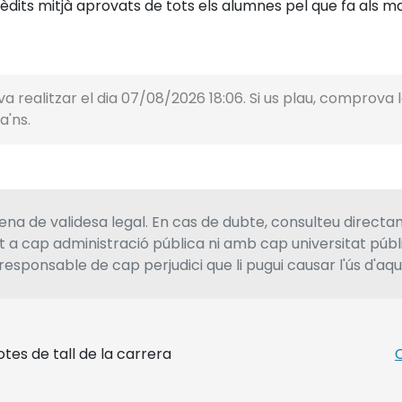
dits mitjà aprovats de tots els alumnes pel que fa als mat
a realitzar el dia 07/08/2026 18:06. Si us plau, comprova la
a'ns.
a de validesa legal. En cas de dubte, consulteu directa
at a cap administració pública ni amb cap universitat púb
responsable de cap perjudici que li pugui causar l'ús d'aq
tes de tall de la carrera