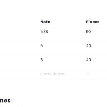
Nota
Places
5.38
60
5
40
5
40
Sense dades
—
mnes