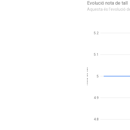
Evolució nota de tall
Aquesta és l'evolució de
5.2
5.1
Nota de tall
5
4.9
4.8