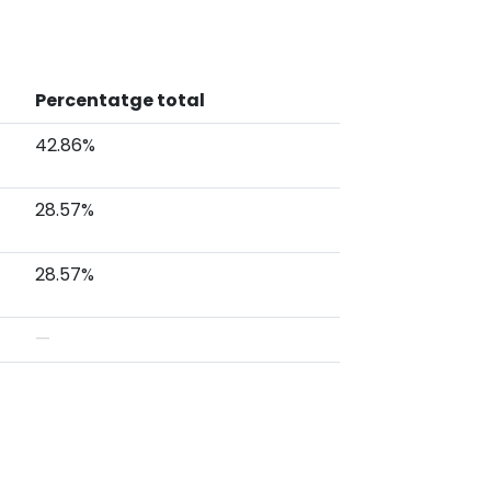
Percentatge total
42.86%
28.57%
28.57%
—