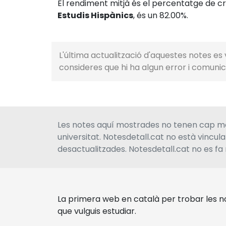
El rendiment mitjà és el percentatge de crè
Estudis Hispànics
, és un 82.00%.
L'última actualització d'aquestes notes es v
consideres que hi ha algun error i comunic
Les notes aquí mostrades no tenen cap men
universitat. Notesdetall.cat no està vincul
desactualitzades. Notesdetall.cat no es fa 
La primera web en català per trobar les no
que vulguis estudiar.