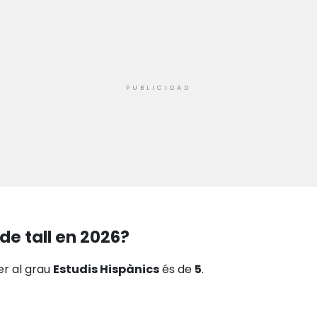
de tall en 2026?
er al grau
Estudis Hispànics
és de
5
.