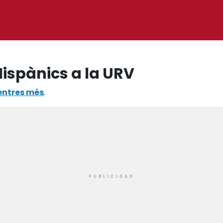
Hispànics a la URV
entres més
.