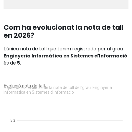
Com ha evolucionat la nota de tall
en 2026?
L'única nota de tall que tenim registrada per al grau
Enginyeria Informàtica en Sistemes d'Informació
és de
5
.
Evolució nota de tall
Aquesta és l'evolució de la nota de tall de l'grau: Enginyeria
Informàtica en Sistemes d'Informació
5.2