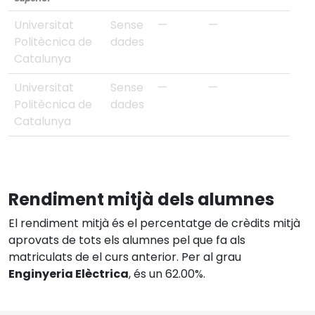
Universitat
Sense
—
—
Politècnica de
dades
Catalunya
Universitat
Sense
—
—
Politècnica de
dades
Catalunya
Rendiment mitjà dels alumnes
El rendiment mitjà és el percentatge de crèdits mitjà
aprovats de tots els alumnes pel que fa als
matriculats de el curs anterior. Per al grau
Enginyeria Elèctrica
, és un 62.00%.