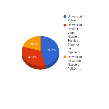
Universitat
Politècn…
Universitat
Rovira i
Virgili
(Escuela
Técnica
20.5%
Superior
de
46.2%
Ingenier…
33.3%
Universitat
de Girona
(Escuela
Politécn…