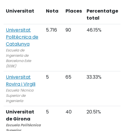
Universitat
Nota
Places
Percentatge
total
Universitat
5.716
90
46.15%
Politècnica de
Catalunya
Escuela de
Ingeniería de
Barcelona Este
(EEBE)
Universitat
5
65
33.33%
Rovira i Virgili
Escuela Técnica
Superior de
Ingeniería
Universitat
5
40
20.51%
de Girona
Escuela Politécnica
Superior