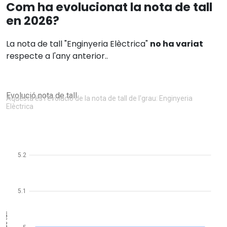
Com ha evolucionat la nota de tall
en 2026?
La nota de tall "Enginyeria Elèctrica"
no ha variat
respecte a l'any anterior..
Evolució nota de tall
Aquesta és l'evolució de la nota de tall de l'grau: Enginyeria
Elèctrica
5.2
5.1