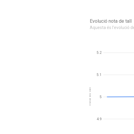
Evolució nota de tall
Aquesta és l'evolució de
5.2
5.1
Nota de tall
5
4.9