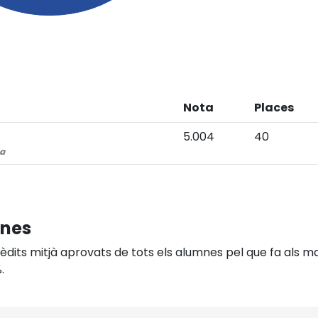
Nota
Places
5.004
40
sa
mnes
dits mitjà aprovats de tots els alumnes pel que fa als mat
.