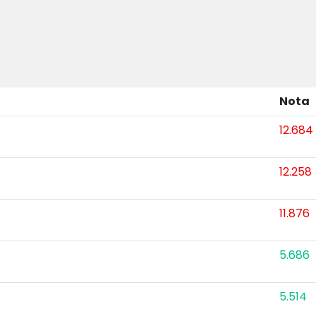
Nota
12.684
12.258
11.876
5.686
5.514