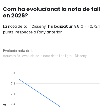
Com ha evolucionat la nota de tall
en 2026?
La nota de tall "Disseny"
ha baixat
un 9.81% - -0.724
punts, respecte a l'any anterior.
Evolució nota de tall
Aquesta és l'evolució de la nota de tall de l'grau: Disseny
8
7.8
7.6
7.4