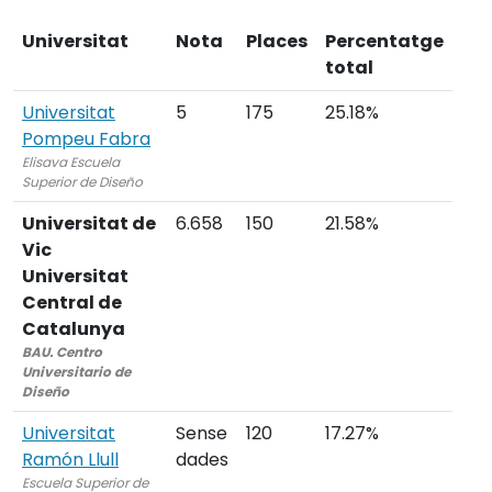
Universitat
Nota
Places
Percentatge
total
Universitat
5
175
25.18%
Pompeu Fabra
Elisava Escuela
Superior de Diseño
Universitat de
6.658
150
21.58%
Vic
Universitat
Central de
Catalunya
BAU. Centro
Universitario de
Diseño
Universitat
Sense
120
17.27%
Ramón Llull
dades
Escuela Superior de