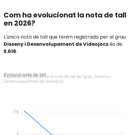
Com ha evolucionat la nota de tall
en 2026?
L'única nota de tall que tenim registrada per al grau
Disseny i Desenvolupament de Videojocs
és de
5.616
.
Evolució nota de tall
Aquesta és l'evolució de la nota de tall de l'grau: Disseny i
Desenvolupament de Videojocs
7.5
7