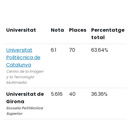
Universitat
Nota
Places
Percentatge
total
Universitat
6.1
70
63.64%
Politècnica de
Catalunya
Centro de la Imagen
y la Tecnología
Multimedia
Universitat de
5.616
40
36.36%
Girona
Escuela Politécnica
Superior