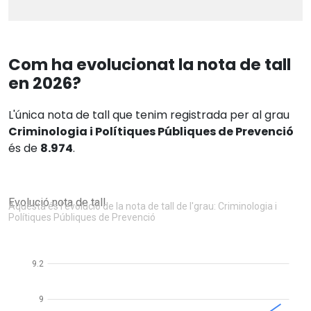
Com ha evolucionat la nota de tall
en 2026?
L'única nota de tall que tenim registrada per al grau
Criminologia i Polítiques Públiques de Prevenció
és de
8.974
.
Evolució nota de tall
Aquesta és l'evolució de la nota de tall de l'grau: Criminologia i
Polítiques Públiques de Prevenció
9.2
9