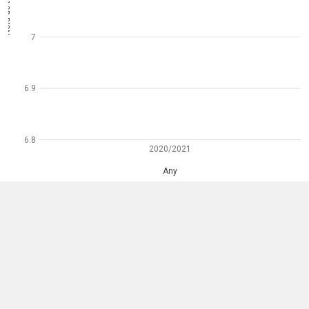
Nota de tall
7
6.9
6.8
2020/2021
Any