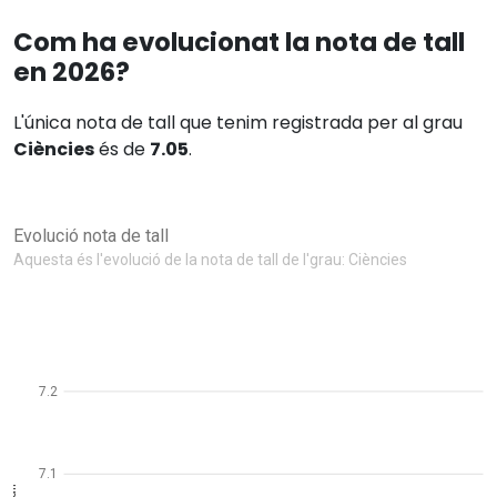
Com ha evolucionat la nota de tall
en 2026?
L'única nota de tall que tenim registrada per al grau
Ciències
és de
7.05
.
Evolució nota de tall
Aquesta és l'evolució de la nota de tall de l'grau: Ciències
7.2
7.1