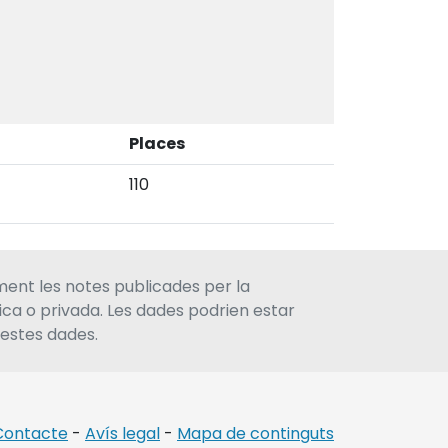
Places
110
ment les notes publicades per la
lica o privada. Les dades podrien estar
uestes dades.
Contacte
-
Avís legal
-
Mapa de continguts